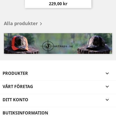
Pris
229,00 kr
Alla produkter

PRODUKTER

VÅRT FÖRETAG

DITT KONTO

BUTIKSINFORMATION