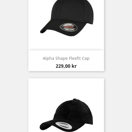
Alpha Shape Flexfit Cap
Pris
229,00 kr