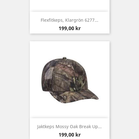
Flexfitkeps, Klargrön 6277...
Pris
199,00 kr
Jaktkeps Mossy Oak Break Up...
Pris
199,00 kr