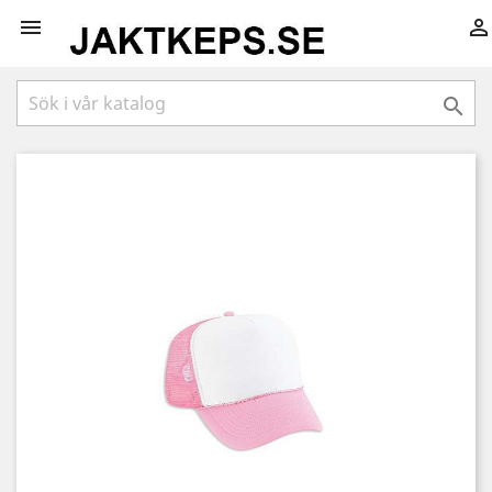


