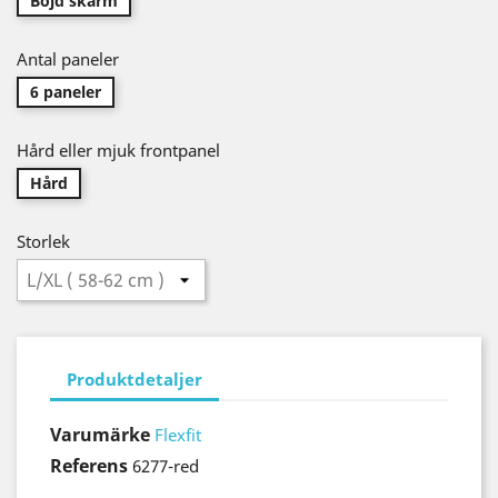
Böjd skärm
Antal paneler
6 paneler
Hård eller mjuk frontpanel
Hård
Storlek
Produktdetaljer
Varumärke
Flexfit
Referens
6277-red