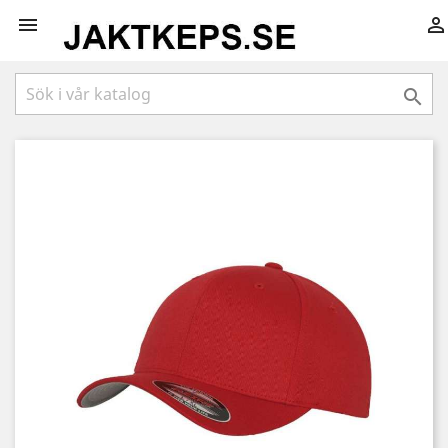


