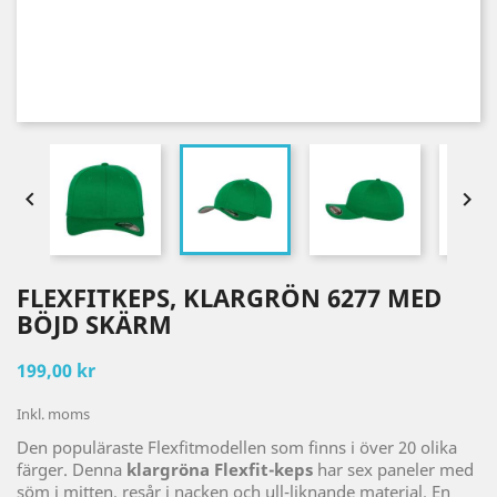


FLEXFITKEPS, KLARGRÖN 6277 MED
BÖJD SKÄRM
199,00 kr
Inkl. moms
Den populäraste Flexfitmodellen som finns i över 20 olika
färger. Denna
klargröna Flexfit-keps
har sex paneler med
söm i mitten, resår i nacken och ull-liknande material. En