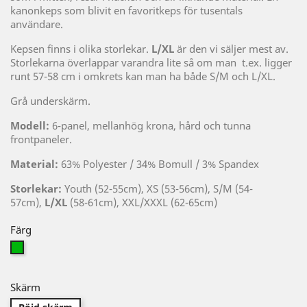
kanonkeps som blivit en favoritkeps för tusentals
användare.
Kepsen finns i olika storlekar.
L/XL
är den vi säljer mest av.
Storlekarna överlappar varandra lite så om man t.ex. ligger
runt 57-58 cm i omkrets kan man ha både S/M och L/XL.
Grå underskärm.
Modell:
6-panel, mellanhög krona, hård och tunna
frontpaneler.
Material:
63% Polyester / 34% Bomull / 3% Spandex
Storlekar:
Youth (52-55cm), XS (53-56cm), S/M (54-
57cm),
L/XL
(58-61cm), XXL/XXXL (62-65cm)
Färg
Grön
Skärm