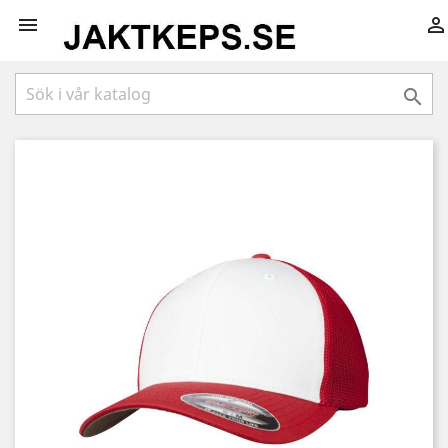


