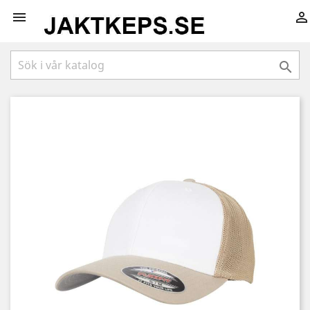


