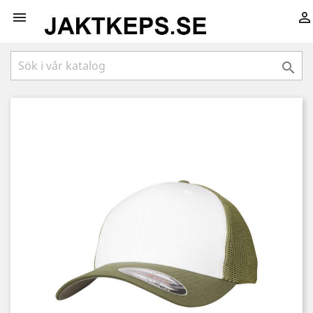


