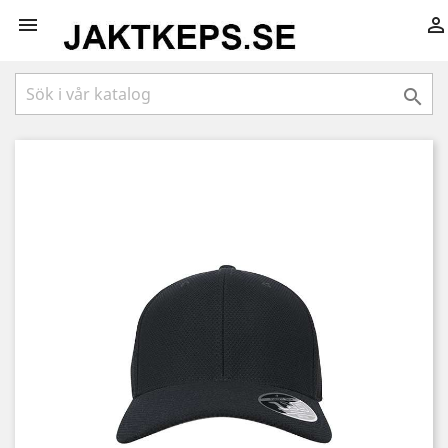


